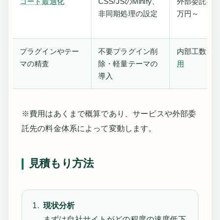
コード最適化
CSS/JSのMinify、
外部委託の場
非同期処理の設定
万円～
プラグインやテー
不要プラグイン削
内部工数 or
マの精査
除・軽量テーマの
用
導入
※費用はあくまで概算であり、サービスや外部委
託先の料金体系によって変動します。
見積もり方法
現状分析
まずは自社サイトがどの程度の速度低下