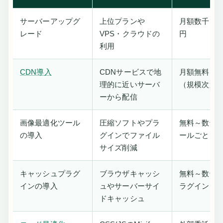
サーバーアップグ
上位プランや
月額数千円
レード
VPS・クラウドの
円
利用
CDN導入
CDNサービスで地
月額無料～
理的に近いサーバ
（規模次第
ーから配信
画像最適化ツール
圧縮ソフトやプラ
無料～数千
の導入
グインでファイル
ールごと）
サイズ削減
キャッシュプラグ
ブラウザキャッシ
無料～数千
インの導入
ュやサーバーサイ
ラグイン）
ドキャッシュ