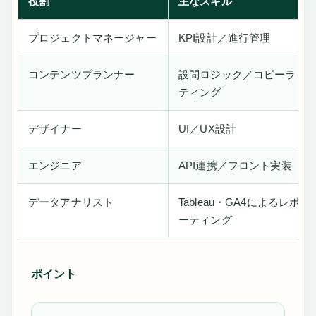
役割
主なスキル
プロジェクトマネージャー
KPI設計／進行管理
コンテンツプランナー
設問ロジック／コピーライ
ティング
デザイナー
UI／UX設計
エンジニア
API連携／フロント実装
データアナリスト
Tableau・GA4によるレポ
ーティング
ポイント