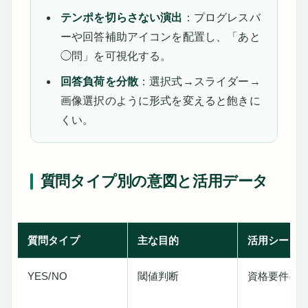
テンポを切らさない演出
：プログレスバ
ーや回答補助アイコンを配置し、「あと
◯問」を可視化する。
回答負荷を分散
：選択式→スライダー→
画像選択のように形式を変えると飽きに
くい。
質問タイプ別の意図と活用データ
質問タイプ
主な目的
活用シーン
YES/NO
閾値判断
資格要件の