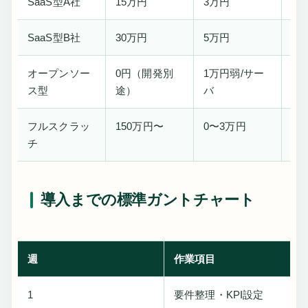
SaaS型A社
15万円
3万円
中
SaaS型B社
30万円
5万円
高
オープンソー
0円（開発別
1万円弱/サー
非
ス型
途）
バ
フルスクラッ
150万円〜
0〜3万円
最
チ
導入までの標準ガントチャート
週
作業項目
1
要件整理・KPI設定