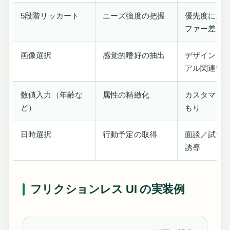
5段階リッカート
ニーズ強度の把握
優先度に応
ファー差し
画像選択
感覚的嗜好の抽出
デザイン・
アル関連提
数値入力（年齢な
属性の精緻化
カスタマイ
ど）
もり
日時選択
行動予定の取得
面談／試飲
誘導
フリクションレス UI の実装例