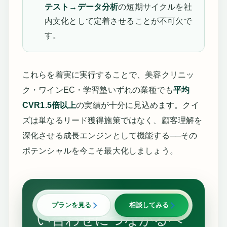
テスト→データ分析
の短期サイクルを社
内文化として定着させることが不可欠で
す。
これらを着実に実行することで、美容クリニッ
ク・ワインEC・学習塾いずれの業種でも
平均
CVR1.5倍以上
の実績が十分に見込めます。クイ
ズは単なるリード獲得施策ではなく、顧客理解を
深化させる成長エンジンとして機能する──その
ポテンシャルを今こそ最大化しましょう。
集客のアイデアを、問
プランを見る
相談してみる
い合わせにつながるペ