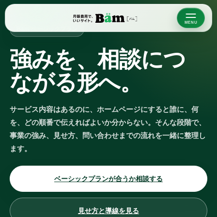
Bäm ベーシックプラン
強
み
を
、
相
談
に
つ
な
が
る
形
へ
。
サービス内容はあるのに、ホームページにすると誰に、何
を、どの順番で伝えればよいか分からない。そんな段階で、
事業の強み、見せ方、問い合わせまでの流れを一緒に整理し
ます。
ベーシックプランが合うか相談する
見せ方と導線を見る