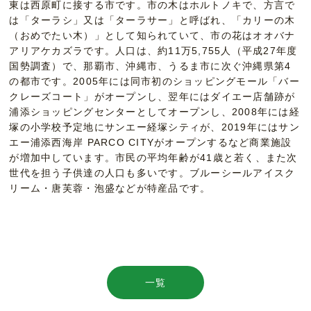
東は西原町に接する市です。市の木はホルトノキで、方言で
は「ターラシ」又は「ターラサー」と呼ばれ、「カリーの木
（おめでたい木）」として知られていて、市の花はオオバナ
アリアケカズラです。人口は、約11万5,755人（平成27年度
国勢調査）で、那覇市、沖縄市、うるま市に次ぐ沖縄県第4
の都市です。2005年には同市初のショッピングモール「バー
クレーズコート」がオープンし、翌年にはダイエー店舗跡が
浦添ショッピングセンターとしてオープンし、2008年には経
塚の小学校予定地にサンエー経塚シティが、2019年にはサン
エー浦添西海岸 PARCO CITYがオープンするなど商業施設
が増加中しています。市民の平均年齢が41歳と若く、また次
世代を担う子供達の人口も多いです。ブルーシールアイスク
リーム・唐芙蓉・泡盛などが特産品です。
一覧